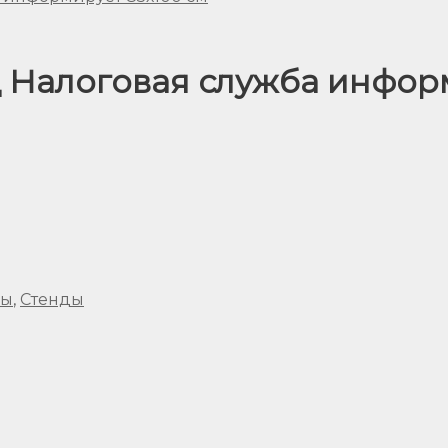
 Налоговая служба информ
ды
,
Стенды