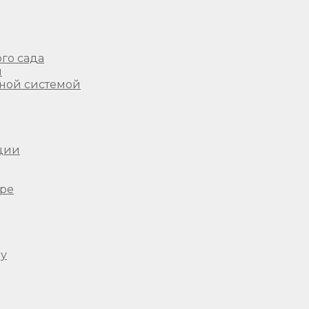
го сада
ы
ной системой
ции
ере
ду