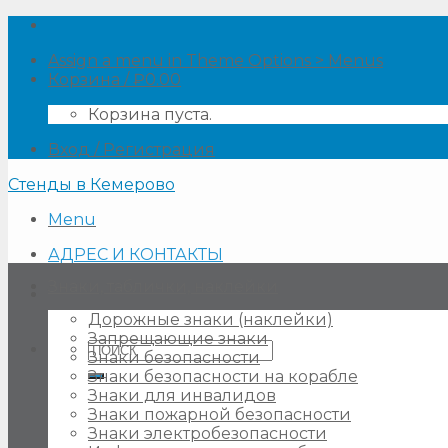
Skip
to
Assign a menu in Theme Options > Menus
content
Корзина /
₽
0.00
Корзина пуста.
Вход / Регистрация
Стенды в Кемерово
Menu
АДРЕС И КОНТАКТЫ
Знаки, таблички, наклейки
Дорожные знаки (наклейки)
Запрещающие знаки
Искать:
Знаки безопасности
Знаки безопасности на корабле
Знаки для инвалидов
Знаки пожарной безопасности
Знаки электробезопасности