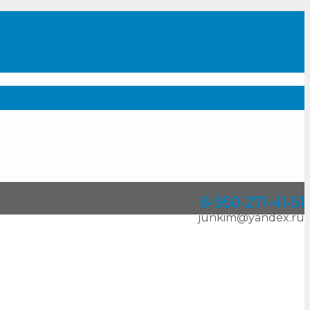
8-950
-
271-41-51
junkim@yandex.ru