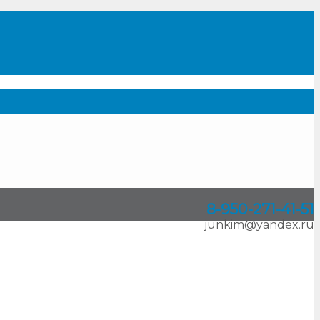
8-950
-
271-41-51
junkim@yandex.ru