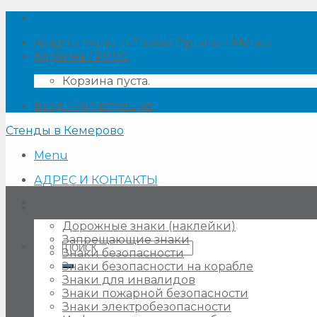
Skip
to
Assign a menu in Theme Options > Menus
content
Корзина /
₽
0.00
Корзина пуста.
Вход / Регистрация
Стенды в Кемерово
Menu
АДРЕС И КОНТАКТЫ
Знаки, таблички, наклейки
Дорожные знаки (наклейки)
Запрещающие знаки
Искать:
Знаки безопасности
Знаки безопасности на корабле
Знаки для инвалидов
Знаки пожарной безопасности
Знаки электробезопасности