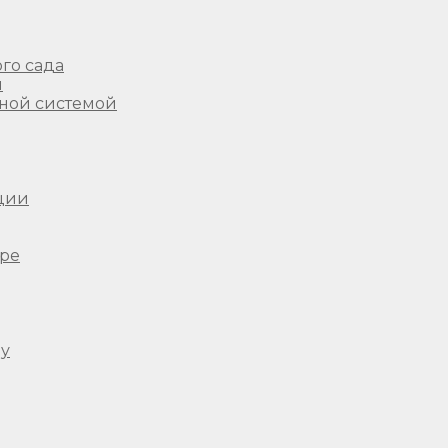
го сада
ы
ной системой
ции
ере
ду