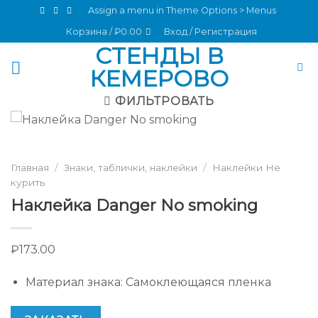
Skip
Assign a menu in Theme Options > Menus
to
Корзина /
₽
0.00
Вход / Регистрация
content
СТЕНДЫ В
КЕМЕРОВО
ФИЛЬТРОВАТЬ
Главная
/
Знаки, таблички, наклейки
/
Наклейки Не
курить
Наклейка Danger No smoking
₽
173.00
Материал знака
:
Самоклеющаяся пленка