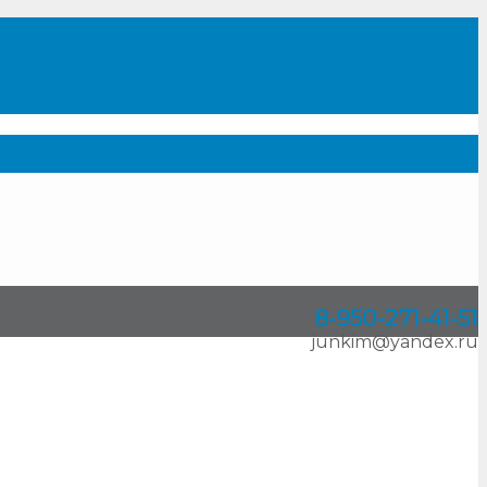
8-950
-
271-41-51
junkim@yandex.ru