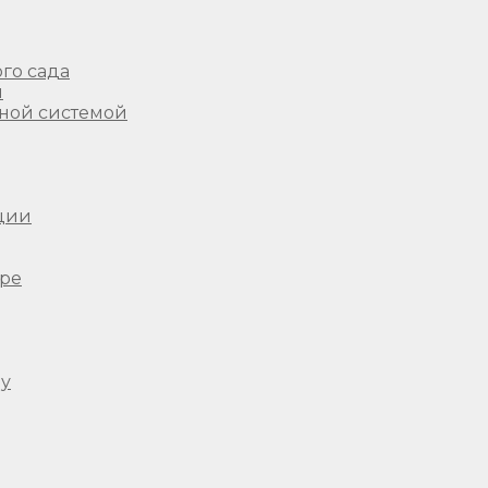
го сада
ы
ной системой
ции
ере
ду