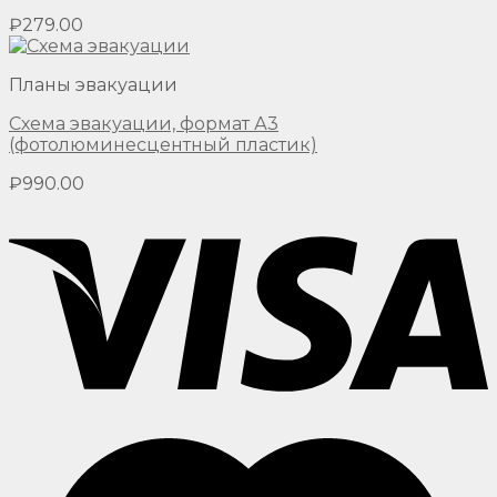
₽
279.00
Планы эвакуации
Схема эвакуации, формат А3
(фотолюминесцентный пластик)
₽
990.00