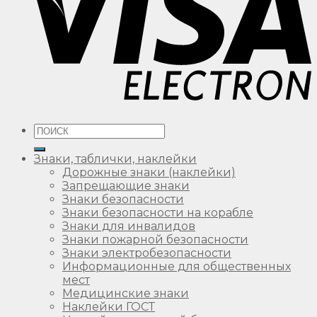
Искать:
Знаки, таблички, наклейки
Дорожные знаки (наклейки)
Запрещающие знаки
Знаки безопасности
Знаки безопасности на корабле
Знаки для инвалидов
Знаки пожарной безопасности
Знаки электробезопасности
Информационные для общественных
мест
Медицинские знаки
Наклейки ГОСТ