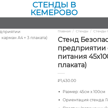
СТЕНДЫ В
КЕМЕРОВО
Главная
/
Стенды
/
Стенды 
Стенд Безопас
предприятии 
питания 45х100
плаката)
₽
1,430.00
Размер
:
45см х 100см
Ориентация стенда
:
Г