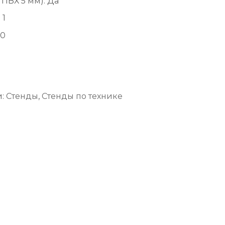
 ПВХ 5 мм)
:
Да
:
1
0
и:
Стенды
,
Стенды по технике