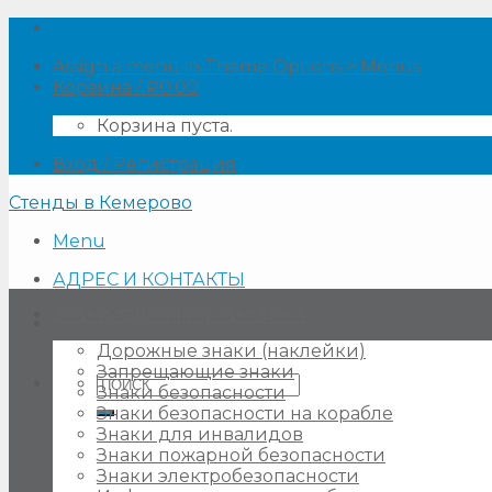
Skip
to
Assign a menu in Theme Options > Menus
content
Корзина /
₽
0.00
Корзина пуста.
Вход / Регистрация
Стенды в Кемерово
Menu
АДРЕС И КОНТАКТЫ
Знаки, таблички, наклейки
Дорожные знаки (наклейки)
Запрещающие знаки
Искать:
Знаки безопасности
Знаки безопасности на корабле
Знаки для инвалидов
Знаки пожарной безопасности
Знаки электробезопасности