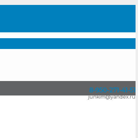
8-950
-
271-41-51
junkim@yandex.ru