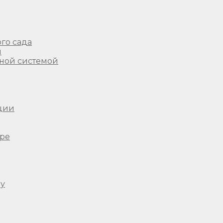
го сада
ы
ной системой
ции
ере
ду