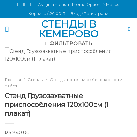
Skip
Assign a menu in Theme Options > Menus
to
Корзина /
₽
0.00
Вход / Регистрация
content
СТЕНДЫ В
КЕМЕРОВО
ФИЛЬТРОВАТЬ
Главная
/
Стенды
/
Стенды по технике безопасности
работ
Стенд Грузозахватные
приспособления 120х100см (1
плакат)
₽
3,840.00