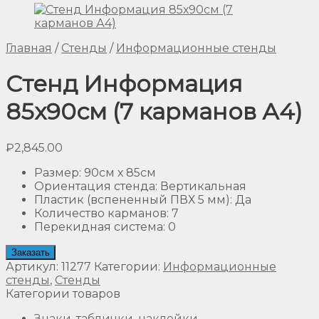
Главная
/
Стенды
/
Информационные стенды
Стенд Информация
85х90см (7 карманов А4)
₽
2,845.00
Размер
:
90см х 85см
Ориентация стенда
:
Вертикальная
Пластик (вспененный ПВХ 5 мм)
:
Да
Количество карманов
:
7
Перекидная система
:
0
Заказать
Артикул:
11277
Категории:
Информационные
стенды
,
Стенды
Категории товаров
Знаки, таблички, наклейки