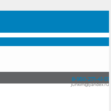
8-950
-
271-41-51
junkim@yandex.ru