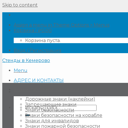
Skip to content
Assign a menu in Theme Options > Menus
Корзина /
₽
0.00
Корзина пуста.
Вход / Регистрация
Стенды в Кемерово
Menu
АДРЕС И КОНТАКТЫ
Знаки, таблички, наклейки
Дорожные знаки (наклейки)
Запрещающие знаки
Искать:
Знаки безопасности
Знаки безопасности на корабле
Знаки для инвалидов
Знаки пожарной безопасности