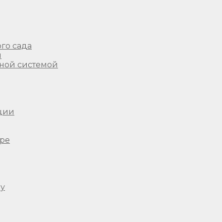
го сада
ы
ной системой
ции
ере
ду