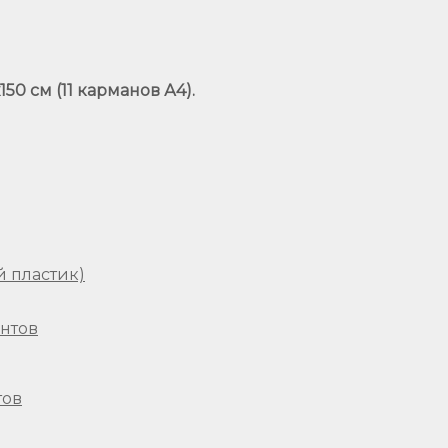
50 см (11 карманов А4).
 пластик)
тов