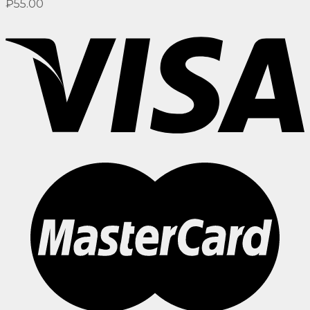
₽
55.00