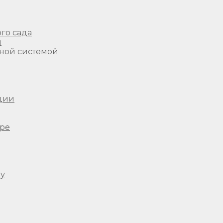
го сада
ы
ной системой
ции
ере
ду