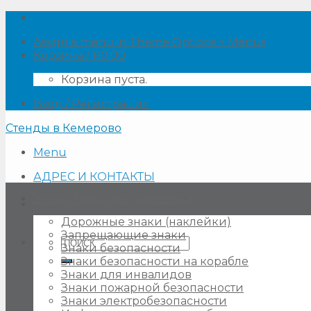
Skip
to
Assign a menu in Theme Options > Menus
content
Корзина /
₽
0.00
Корзина пуста.
Вход / Регистрация
Стенды в Кемерово
Menu
АДРЕС И КОНТАКТЫ
Знаки, таблички, наклейки
Дорожные знаки (наклейки)
Запрещающие знаки
Искать:
Знаки безопасности
Знаки безопасности на корабле
Знаки для инвалидов
Знаки пожарной безопасности
Знаки электробезопасности