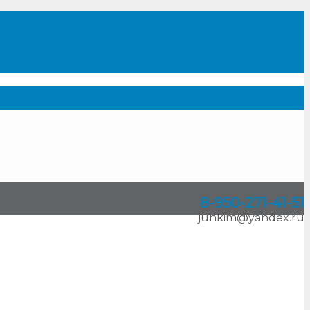
8-950
-
271-41-51
junkim@yandex.ru