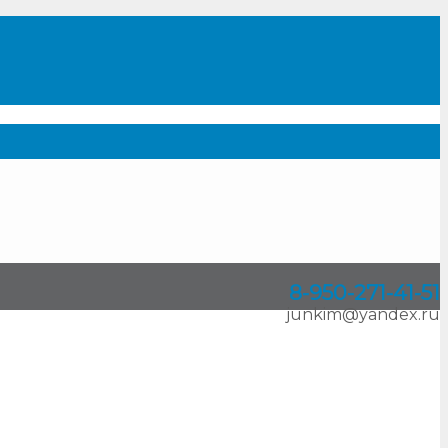
8-950
-
271-41-51
junkim@yandex.ru