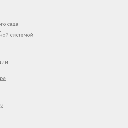
го сада
ы
ной системой
ции
ере
ду