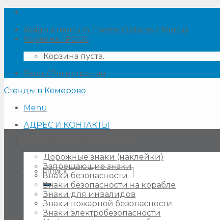
Skip
to
Assign a menu in Theme Options > Menus
content
Корзина /
₽
0.00
Корзина пуста.
Вход / Регистрация
Стенды в Кемерово
Menu
АДРЕС И КОНТАКТЫ
Знаки, таблички, наклейки
Дорожные знаки (наклейки)
Запрещающие знаки
Искать:
Знаки безопасности
Знаки безопасности на корабле
Знаки для инвалидов
Знаки пожарной безопасности
Знаки электробезопасности