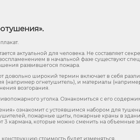
отушения».
плакат.
тся актуальной для человека. Не составляет секрета
с воспламенением в начальной фазе существуют спец
ашения развившегося пожара.
тот довольно широкий термин включает в себя разл
я (например огнетушитель), и материалы (например
нения возгорания.
ивопожарного уголка. Ознакомиться с его содержи
ния» ознакомит с устоявшимся набором для тушения
шителей, пожарные щиты, пожарные краны в здани
т 3 кармана, которые можно сменить на объемные 
конструкцию стоимость будет изменяться.