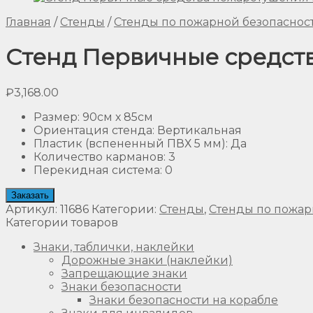
Главная
/
Стенды
/
Стенды по пожарной безопаснос
Стенд Первичные средств
₽
3,168.00
Размер
:
90см х 85см
Ориентация стенда
:
Вертикальная
Пластик (вспененный ПВХ 5 мм)
:
Да
Количество карманов
:
3
Перекидная система
:
0
Заказать
Артикул:
11686
Категории:
Стенды
,
Стенды по пожар
Категории товаров
Знаки, таблички, наклейки
Дорожные знаки (наклейки)
Запрещающие знаки
Знаки безопасности
Знаки безопасности на корабле