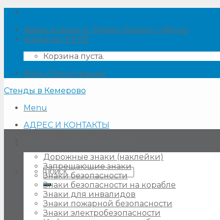
Skip
to
Assign a menu in Theme Options > Menus
content
Корзина /
₽
0.00
Корзина пуста.
Вход / Регистрация
Стенды в Кемерово
Menu
АДРЕС И КОНТАКТЫ
Знаки, таблички, наклейки
Дорожные знаки (наклейки)
Запрещающие знаки
Искать:
Знаки безопасности
Знаки безопасности на корабле
Знаки для инвалидов
Знаки пожарной безопасности
Знаки электробезопасности