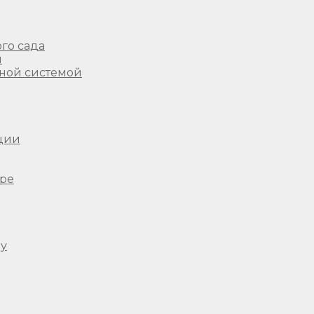
го сада
ы
ной системой
ции
ере
ду