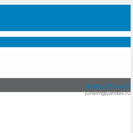
8-950
-
271-41-51
junkim@yandex.ru