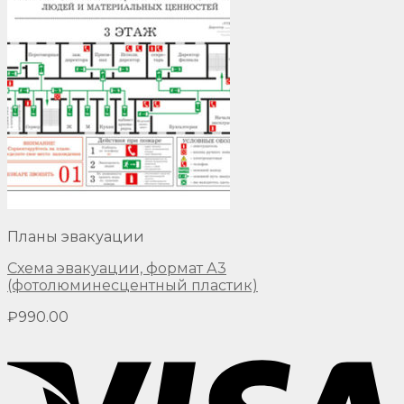
Планы эвакуации
Схема эвакуации, формат А3
(фотолюминесцентный пластик)
₽
990.00