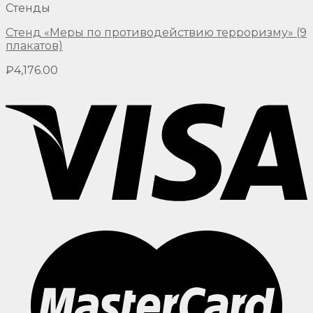
Стенды
Стенд «Меры по противодействию терроризму» (9
плакатов)
₽
4,176.00