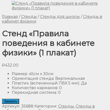
Главная
/
Стенды
/
Стенды для школы
/
Стенды в
кабинет физики
Стенд «Правила
поведения в кабинете
физики» (1 плакат)
₽
432.00
Размер
:
45см х 30см
Ориентация стенда
:
Вертикальная
Пластик (вспененный ПВХ 5 мм)
:
Да
Количество карманов
:
0
Перекидная система
:
0
Заказать
Артикул:
35688
Категории:
Стенды
,
Стенды в