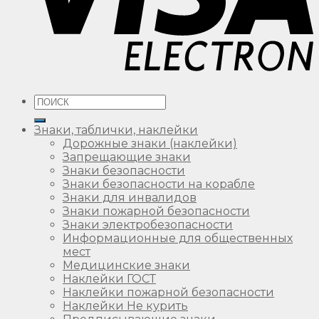
Искать:
Знаки, таблички, наклейки
Дорожные знаки (наклейки)
Запрещающие знаки
Знаки безопасности
Знаки безопасности на корабле
Знаки для инвалидов
Знаки пожарной безопасности
Знаки электробезопасности
Информационные для общественных
мест
Медицинские знаки
Наклейки ГОСТ
Наклейки пожарной безопасности
Наклейки Не курить