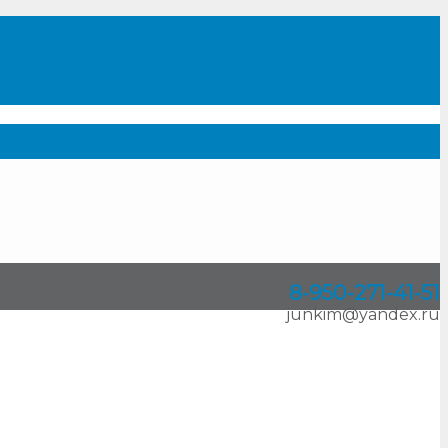
8-950
-
271-41-51
junkim@yandex.ru