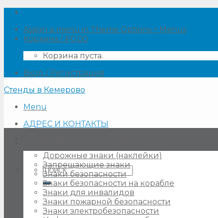
Skip
to
Assign a menu in Theme Options > Menus
content
Корзина /
₽
0.00
Корзина пуста.
Вход / Регистрация
Стенды в Кемерово
Menu
АДРЕС И КОНТАКТЫ
Знаки, таблички, наклейки
Дорожные знаки (наклейки)
Запрещающие знаки
Искать:
Знаки безопасности
Знаки безопасности на корабле
Знаки для инвалидов
Знаки пожарной безопасности
Знаки электробезопасности