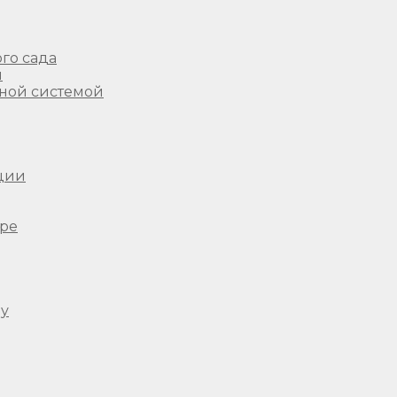
го сада
ы
ной системой
ции
ере
ду