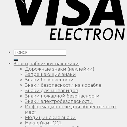
Искать:
Знаки, таблички, наклейки
Дорожные знаки (наклейки)
Запрещающие знаки
Знаки безопасности
Знаки безопасности на корабле
Знаки для инвалидов
Знаки пожарной безопасности
Знаки электробезопасности
Информационные для общественных
мест
Медицинские знаки
Наклейки ГОСТ