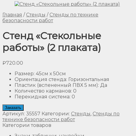
Главная
/
Стенды
/
Стенды по технике
безопасности работ
Стенд «Стекольные
работы» (2 плаката)
₽
720.00
Размер
:
45см х 50см
Ориентация стенда
:
Горизонтальная
Пластик (вспененный ПВХ 5 мм)
:
Да
Количество карманов
:
0
Перекидная система
:
0
Заказать
Артикул:
35557
Категории:
Стенды
,
Стенды по
технике безопасности работ
Категории товаров
Знаки, таблички, наклейки