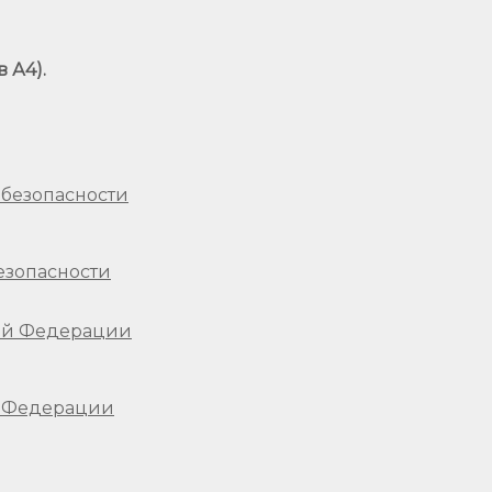
 А4).
езопасности
й Федерации