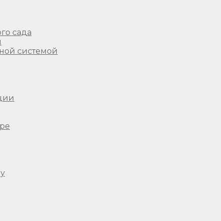
го сада
ы
ной системой
ции
ере
ду