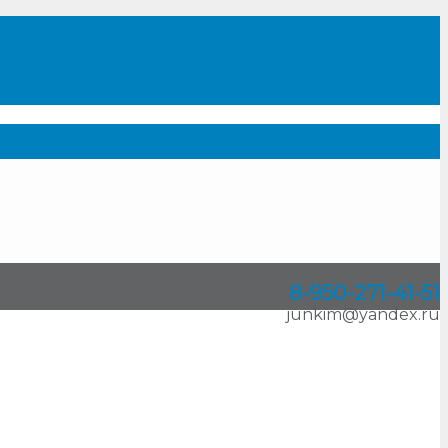
8-950
-
271-41-51
junkim@yandex.ru