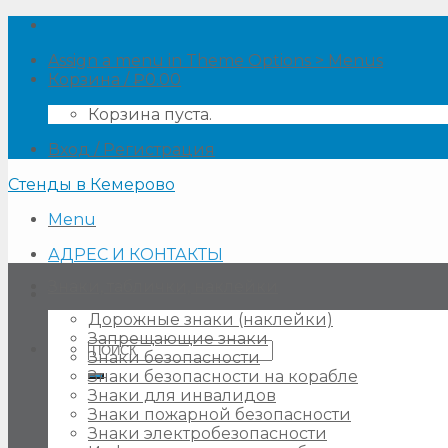
Skip
to
Assign a menu in Theme Options > Menus
content
Корзина /
₽
0.00
Корзина пуста.
Вход / Регистрация
Стенды в Кемерово
Menu
АДРЕС И КОНТАКТЫ
Знаки, таблички, наклейки
Дорожные знаки (наклейки)
Запрещающие знаки
Искать:
Знаки безопасности
Знаки безопасности на корабле
Знаки для инвалидов
Знаки пожарной безопасности
Знаки электробезопасности