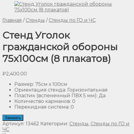
Главная
/
Стенды
/
Стенды по ГО и ЧС
Стенд Уголок
гражданской обороны
75х100см (8 плакатов)
₽
2,400.00
Размер
:
75см х 100см
Ориентация стенда
:
Горизонтальная
Пластик (вспененный ПВХ 5 мм)
:
Да
Количество карманов
:
0
Перекидная система
:
0
Заказать
Артикул:
13462
Категории:
Стенды
,
Стенды по ГО и
ЧС