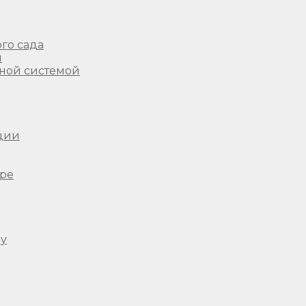
го сада
ы
ной системой
ции
ере
ду