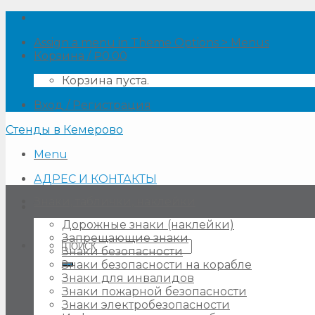
Skip
to
Assign a menu in Theme Options > Menus
content
Корзина /
₽
0.00
Корзина пуста.
Вход / Регистрация
Стенды в Кемерово
Menu
АДРЕС И КОНТАКТЫ
Знаки, таблички, наклейки
Дорожные знаки (наклейки)
Запрещающие знаки
Искать:
Знаки безопасности
Знаки безопасности на корабле
Знаки для инвалидов
Знаки пожарной безопасности
Знаки электробезопасности