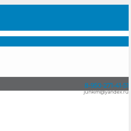
8-950
-
271-41-51
junkim@yandex.ru