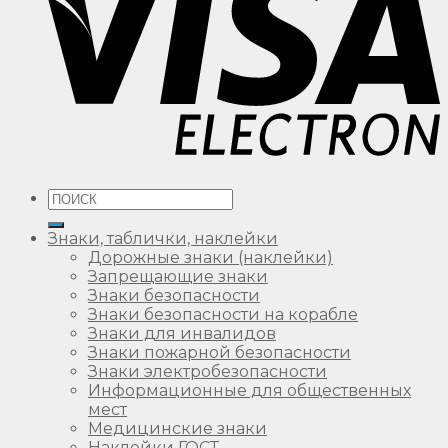
Искать:
Знаки, таблички, наклейки
Дорожные знаки (наклейки)
Запрещающие знаки
Знаки безопасности
Знаки безопасности на корабле
Знаки для инвалидов
Знаки пожарной безопасности
Знаки электробезопасности
Информационные для общественных
мест
Медицинские знаки
Наклейки ГОСТ