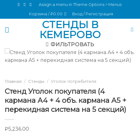
Skip
Assign a menu in Theme Options > Menus
to
Корзина /
₽
0.00
Вход / Регистрация
content
СТЕНДЫ В
КЕМЕРОВО
ФИЛЬТРОВАТЬ
Главная
/
Стенды
/
Уголок потребителя
Стенд Уголок покупателя (4
кармана А4 + 4 объ. кармана А5 +
перекидная система на 5 секций)
₽
5,236.00