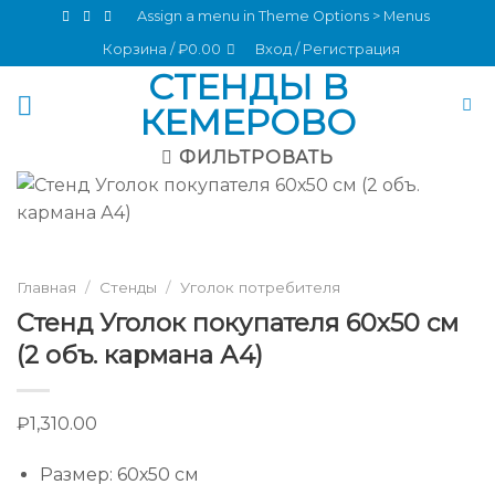
Skip
Assign a menu in Theme Options > Menus
to
Корзина /
₽
0.00
Вход / Регистрация
content
СТЕНДЫ В
КЕМЕРОВО
ФИЛЬТРОВАТЬ
Главная
/
Стенды
/
Уголок потребителя
Стенд Уголок покупателя 60х50 см
(2 объ. кармана А4)
₽
1,310.00
Размер
:
60х50 см