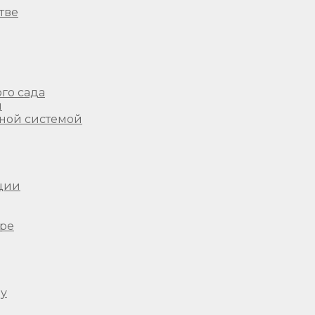
тве
го сада
ы
ной системой
ции
ере
ду