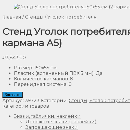
Главная
/
Стенды
/
Уголок потребителя
Стенд Уголок потребителя 
кармана А5)
₽
3,843.00
Размер
:
150х55 см
Пластик (вспененный ПВХ 5 мм)
:
Да
Количество карманов
:
8
Перекидная система
:
0
Заказать
Артикул:
39723
Категории:
Стенды
,
Уголок потреби
Категории товаров
Знаки, таблички, наклейки
Дорожные знаки (наклейки)
Запрещающие знаки