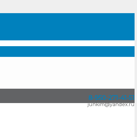
8-950
-
271-41-51
junkim@yandex.ru