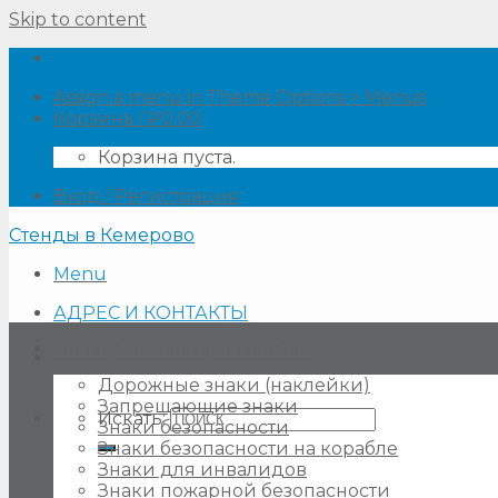
Skip to content
Assign a menu in Theme Options > Menus
Корзина /
₽
0.00
Корзина пуста.
Вход / Регистрация
Стенды в Кемерово
Menu
АДРЕС И КОНТАКТЫ
Знаки, таблички, наклейки
Дорожные знаки (наклейки)
Запрещающие знаки
Искать:
Знаки безопасности
Знаки безопасности на корабле
Знаки для инвалидов
Знаки пожарной безопасности