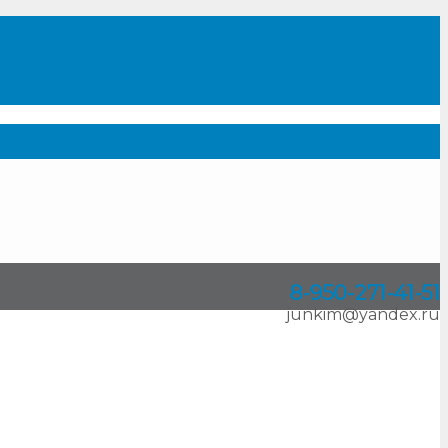
8-950
-
271-41-51
junkim@yandex.ru