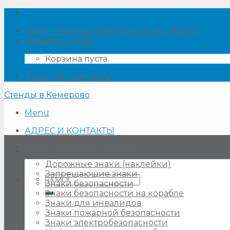
Skip
to
Assign a menu in Theme Options > Menus
content
Корзина /
₽
0.00
Корзина пуста.
Вход / Регистрация
Стенды в Кемерово
Menu
АДРЕС И КОНТАКТЫ
Знаки, таблички, наклейки
Дорожные знаки (наклейки)
Запрещающие знаки
Искать:
Знаки безопасности
Знаки безопасности на корабле
Знаки для инвалидов
Знаки пожарной безопасности
Знаки электробезопасности