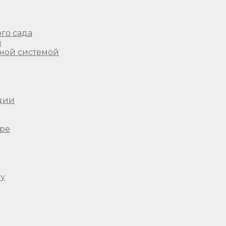
го сада
ы
ной системой
ции
ере
ду