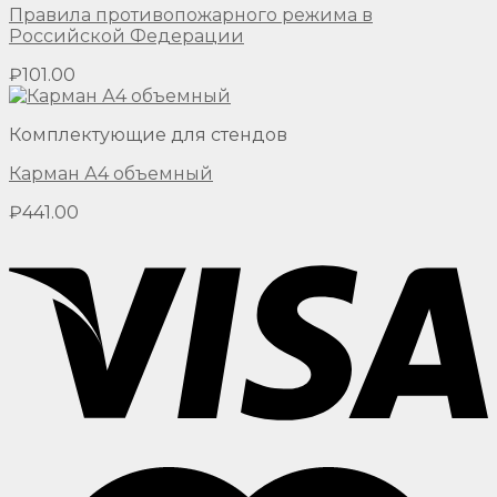
Правила противопожарного режима в
Российской Федерации
₽
101.00
Комплектующие для стендов
Карман А4 объемный
₽
441.00