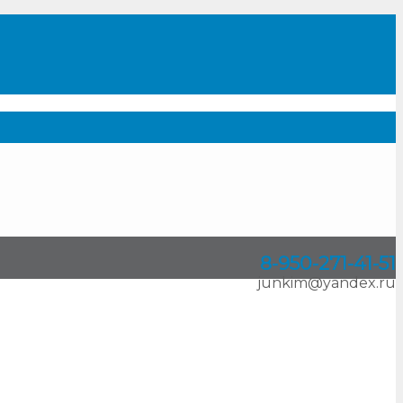
8-950
-
271-41-51
junkim@yandex.ru