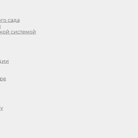
го сада
ы
ной системой
ции
ере
ду