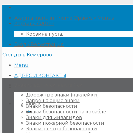
Skip
to
Assign a menu in Theme Options > Menus
content
Корзина /
₽
0.00
Корзина пуста.
Вход / Регистрация
Стенды в Кемерово
Menu
АДРЕС И КОНТАКТЫ
Знаки, таблички, наклейки
Дорожные знаки (наклейки)
Запрещающие знаки
Искать:
Знаки безопасности
Знаки безопасности на корабле
Знаки для инвалидов
Знаки пожарной безопасности
Знаки электробезопасности