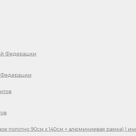
й Федерации
тов