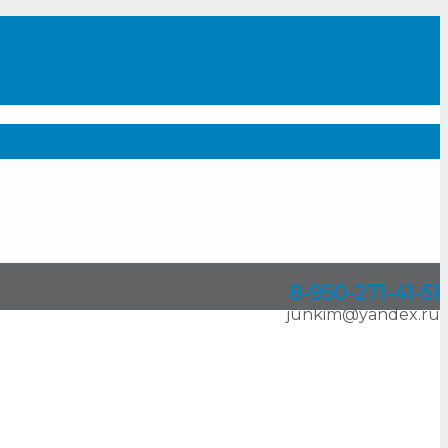
8-950
-
271-41-51
junkim@yandex.ru