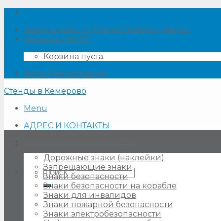
Skip
to
Assign a menu in Theme Options > Menus
content
Корзина /
₽
0.00
Корзина пуста.
Вход / Регистрация
Стенды в Кемерово
Menu
АДРЕС И КОНТАКТЫ
Знаки, таблички, наклейки
Дорожные знаки (наклейки)
Запрещающие знаки
Искать:
Знаки безопасности
Знаки безопасности на корабле
Знаки для инвалидов
Знаки пожарной безопасности
Знаки электробезопасности