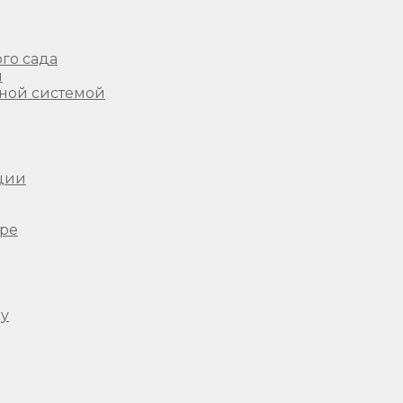
го сада
ы
ной системой
ции
ере
ду