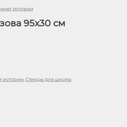
бинет истории
зова 95х30 см
т истории
,
Стенды для школы