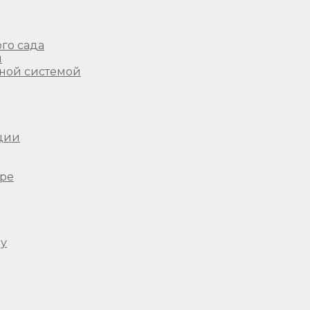
го сада
ы
ной системой
ции
ере
ду