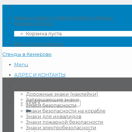
Skip
to
Assign a menu in Theme Options > Menus
content
Корзина /
₽
0.00
Корзина пуста.
Вход / Регистрация
Стенды в Кемерово
Menu
АДРЕС И КОНТАКТЫ
Знаки, таблички, наклейки
Дорожные знаки (наклейки)
Запрещающие знаки
Искать:
Знаки безопасности
Знаки безопасности на корабле
Знаки для инвалидов
Знаки пожарной безопасности
Знаки электробезопасности