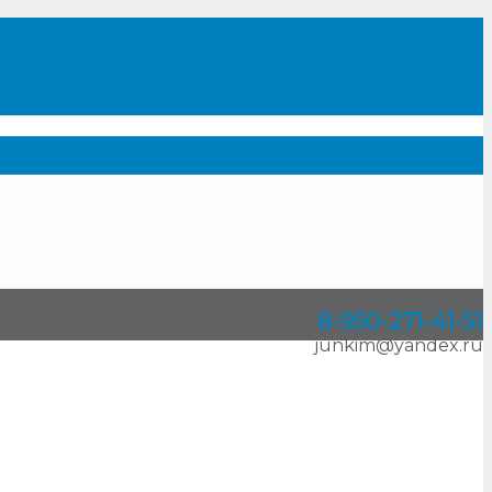
8-950
-
271-41-51
junkim@yandex.ru