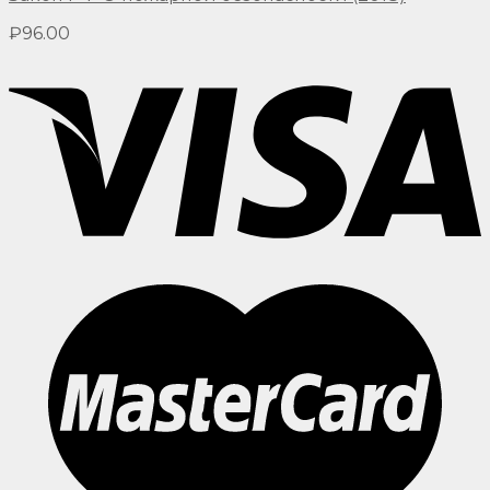
₽
96.00