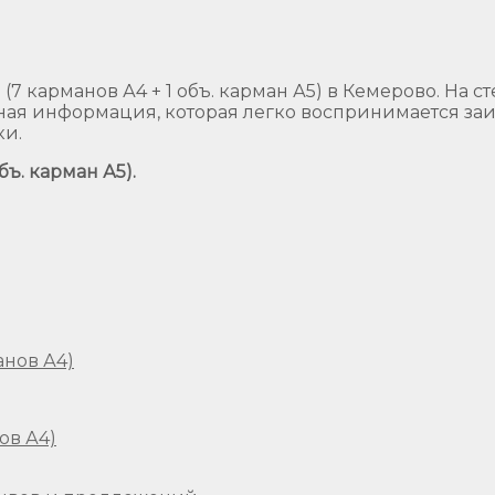
7 карманов А4 + 1 объ. карман А5) в Кемерово. На с
вная информация, которая легко воспринимается з
ки.
бъ. карман А5).
ов А4)