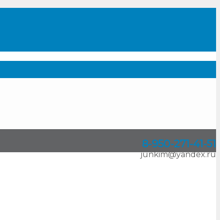
8-950
-
271-41-51
junkim@yandex.ru