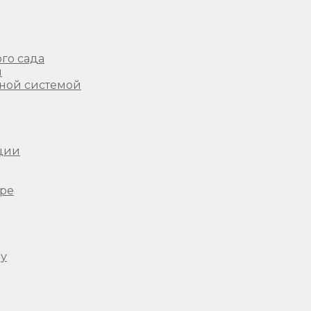
го сада
ы
ной системой
ции
ере
ду