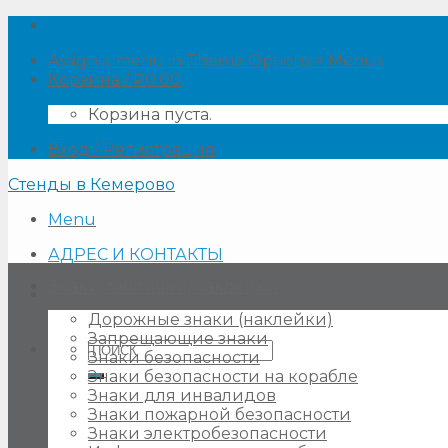
Skip
to
Assign a menu in Theme Options > Menus
content
Корзина /
₽
0.00
Корзина пуста.
Вход / Регистрация
Стенды в Кемерово
Menu
АДРЕС И КОНТАКТЫ
Знаки, таблички, наклейки
Дорожные знаки (наклейки)
Запрещающие знаки
Искать:
Знаки безопасности
Знаки безопасности на корабле
Знаки для инвалидов
Знаки пожарной безопасности
Знаки электробезопасности