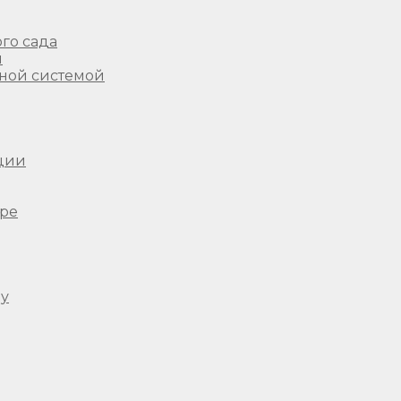
го сада
ы
ной системой
ции
ере
ду