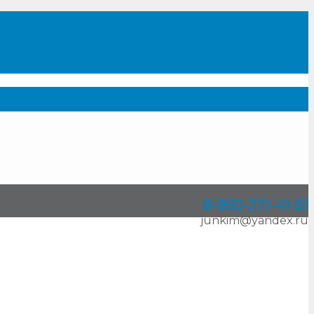
8-950
-
271-41-51
junkim@yandex.ru