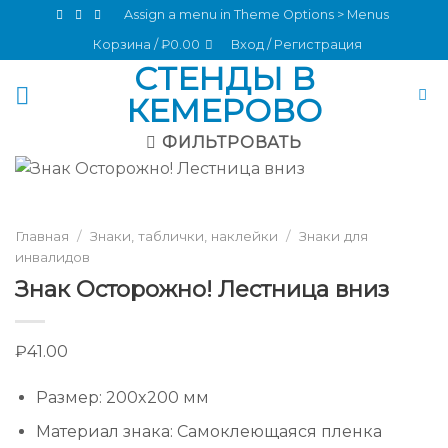
Skip
Assign a menu in Theme Options > Menus
to
Корзина /
₽
0.00
Вход / Регистрация
content
СТЕНДЫ В
КЕМЕРОВО
ФИЛЬТРОВАТЬ
Главная
/
Знаки, таблички, наклейки
/
Знаки для
инвалидов
Знак Осторожно! Лестница вниз
₽
41.00
Размер
:
200x200 мм
Материал знака
:
Самоклеющаяся пленка