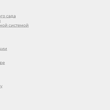
го сада
ы
ной системой
ции
ере
ду