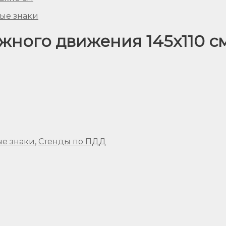
ые знаки
жного движения 145х110 с
е знаки
,
Стенды по ПДД