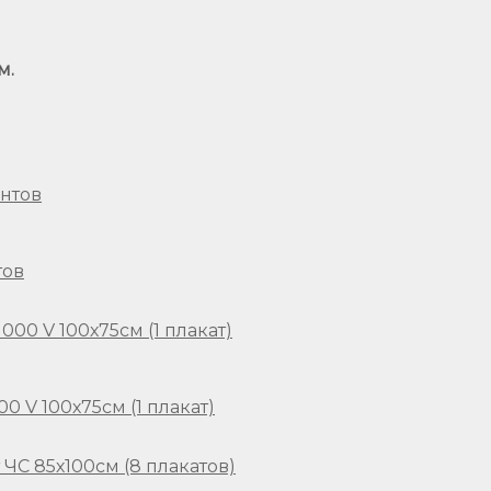
м.
тов
 V 100х75см (1 плакат)