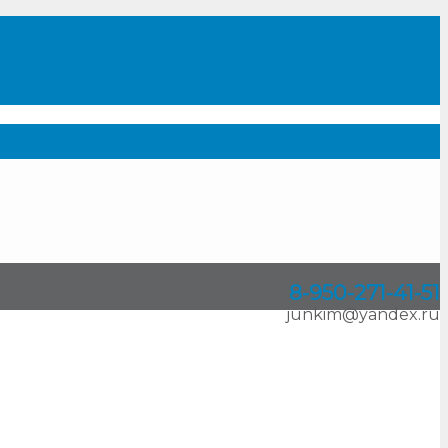
8-950
-
271-41-51
junkim@yandex.ru