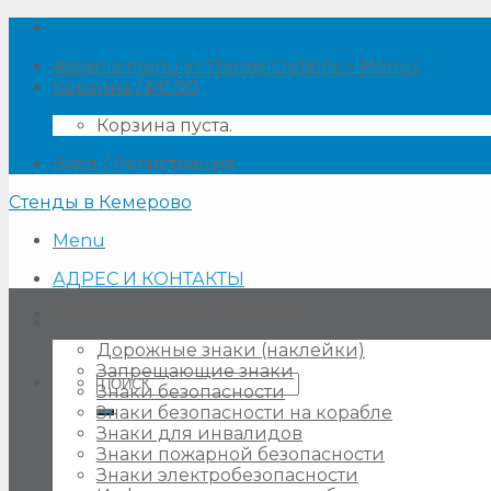
Skip
to
Assign a menu in Theme Options > Menus
content
Корзина /
₽
0.00
Корзина пуста.
Вход / Регистрация
Стенды в Кемерово
Menu
АДРЕС И КОНТАКТЫ
Знаки, таблички, наклейки
Дорожные знаки (наклейки)
Запрещающие знаки
Искать:
Знаки безопасности
Знаки безопасности на корабле
Знаки для инвалидов
Знаки пожарной безопасности
Знаки электробезопасности