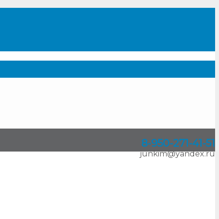
8-950
-
271-41-51
junkim@yandex.ru