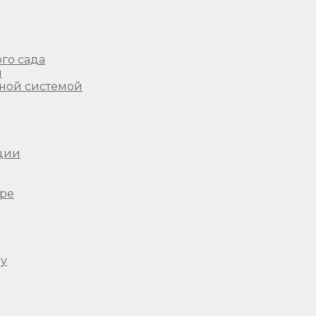
го сада
ы
ной системой
ции
ере
ду