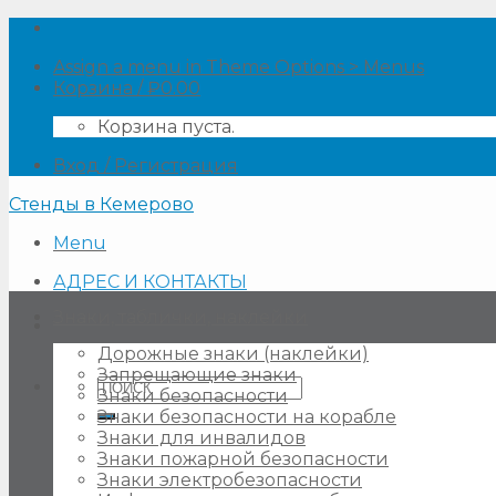
Skip
to
Assign a menu in Theme Options > Menus
content
Корзина /
₽
0.00
Корзина пуста.
Вход / Регистрация
Стенды в Кемерово
Menu
АДРЕС И КОНТАКТЫ
Знаки, таблички, наклейки
Дорожные знаки (наклейки)
Запрещающие знаки
Искать:
Знаки безопасности
Знаки безопасности на корабле
Знаки для инвалидов
Знаки пожарной безопасности
Знаки электробезопасности