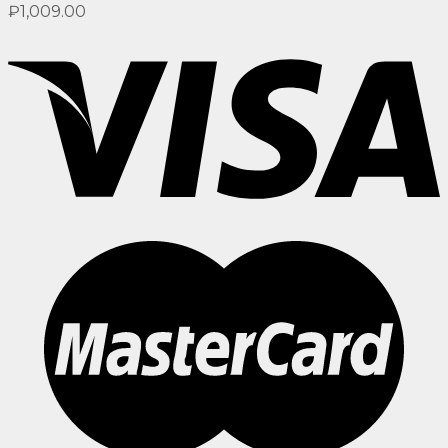
₽
1,009.00