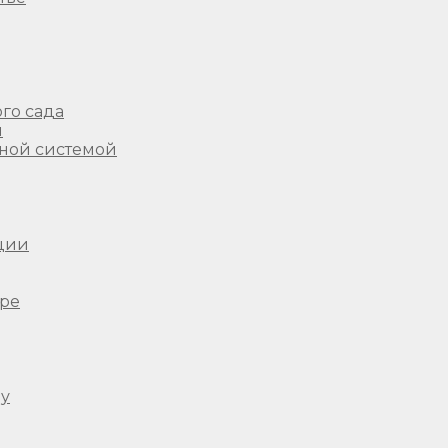
го сада
ы
ной системой
ции
ере
ду