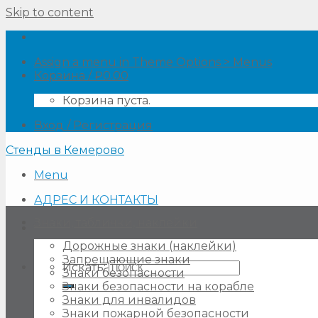
Skip to content
Assign a menu in Theme Options > Menus
Корзина /
₽
0.00
Корзина пуста.
Вход / Регистрация
Стенды в Кемерово
Menu
АДРЕС И КОНТАКТЫ
Знаки, таблички, наклейки
Дорожные знаки (наклейки)
Запрещающие знаки
Искать:
Знаки безопасности
Знаки безопасности на корабле
Знаки для инвалидов
Знаки пожарной безопасности