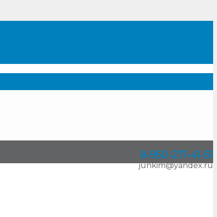
8-950
-
271-41-51
junkim@yandex.ru