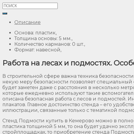
Описание
Основа: пластик,
Толщина основы: 5 мм.,
Количество карманов: 0 шт.,
Формат: навесной,
Работа на лесах и подмостях. Осо
В строительной сфере важна техника безопасности
некую меру безопасности позволяет специальный с
будет заметен даже с расстояния в несколько ме
которые ежедневно используют такие вспомогател
описана безопасная работа с лесов и подмостей. 
плакатов. Главное достоинство стенда – его удобст
иллюстрации, связанные только с тематикой подмо
Стенд Подмости купить в Кемерово можно в полной
пластика толщиной 5 мм, то она будет удачно эксп
стройплощадках, то приобретение стенда Подмости 