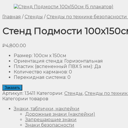
Главная
/
Стенды
/
Стенды по технике безопасности
Стенд Подмости 100х150см
₽
4,800.00
Размер
:
100см х 150см
Ориентация стенда
:
Горизонтальная
Пластик (вспененный ПВХ 5 мм)
:
Да
Количество карманов
:
0
Перекидная система
:
0
Заказать
Артикул:
13411
Категории:
Стенды
,
Стенды по техник
Категории товаров
Знаки, таблички, наклейки
Дорожные знаки (наклейки)
Запрещающие знаки
Знаки безопасности