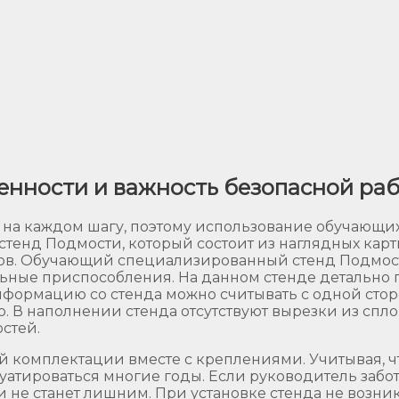
бенности и важность безопасной ра
 на каждом шагу, поэтому использование обучающих
тенд Подмости, который состоит из наглядных карт
тров. Обучающий специализированный стенд Подмост
ьные приспособления. На данном стенде детально п
Информацию со стенда можно считывать с одной стор
во. В наполнении стенда отсутствуют вырезки из спл
стей.
 комплектации вместе с креплениями. Учитывая, чт
луатироваться многие годы. Если руководитель забо
не станет лишним. При установке стенда не возникн