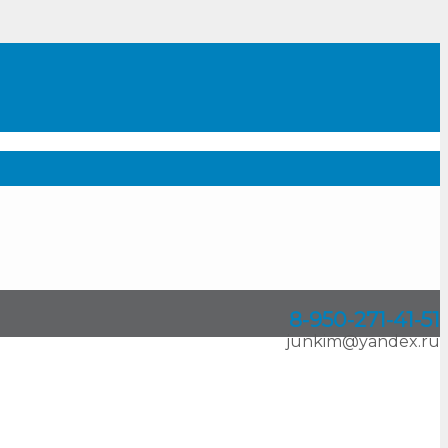
8-950
-
271-41-51
junkim@yandex.ru