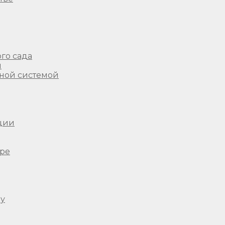
го сада
ы
ной системой
ции
ере
ду