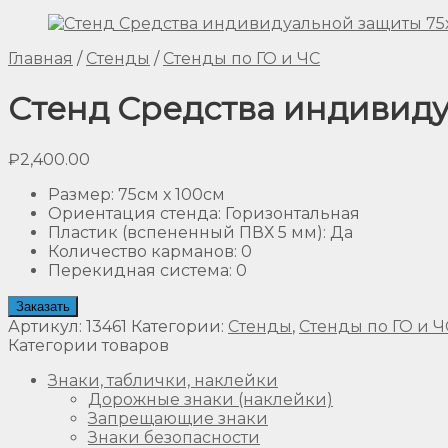
Главная
/
Стенды
/
Стенды по ГО и ЧС
Стенд Средства индивиду
₽
2,400.00
Размер
:
75см х 100см
Ориентация стенда
:
Горизонтальная
Пластик (вспененный ПВХ 5 мм)
:
Да
Количество карманов
:
0
Перекидная система
:
0
Заказать
Артикул:
13461
Категории:
Стенды
,
Стенды по ГО и Ч
Категории товаров
Знаки, таблички, наклейки
Дорожные знаки (наклейки)
Запрещающие знаки
Знаки безопасности