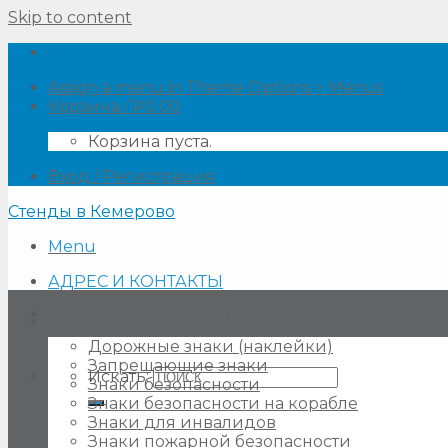
Skip to content
Assign a menu in Theme Options > Menus
Корзина /
₽
0.00
Корзина пуста.
Вход / Регистрация
Стенды в Кемерово
Menu
АДРЕС И КОНТАКТЫ
Знаки, таблички, наклейки
Дорожные знаки (наклейки)
Запрещающие знаки
Искать:
Знаки безопасности
Знаки безопасности на корабле
Знаки для инвалидов
Знаки пожарной безопасности