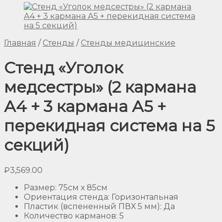
Главная
/
Стенды
/
Стенды медицинские
Стенд «Уголок
медсестры» (2 кармана
А4 + 3 кармана А5 +
перекидная система на 5
секций)
₽
3,569.00
Размер
:
75см х 85см
Ориентация стенда
:
Горизонтальная
Пластик (вспененный ПВХ 5 мм)
:
Да
Количество карманов
:
5