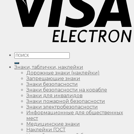
Искать:
Знаки, таблички, наклейки
Дорожные знаки (наклейки)
Запрещающие знаки
Знаки безопасности
Знаки безопасности на корабле
Знаки для инвалидов
Знаки пожарной безопасности
Знаки электробезопасности
Информационные для общественных
мест
Медицинские знаки
Наклейки ГОСТ