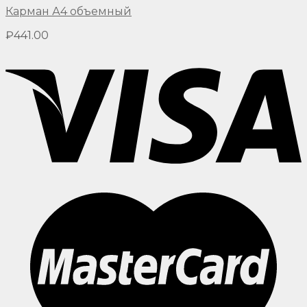
Карман А4 объемный
₽
441.00